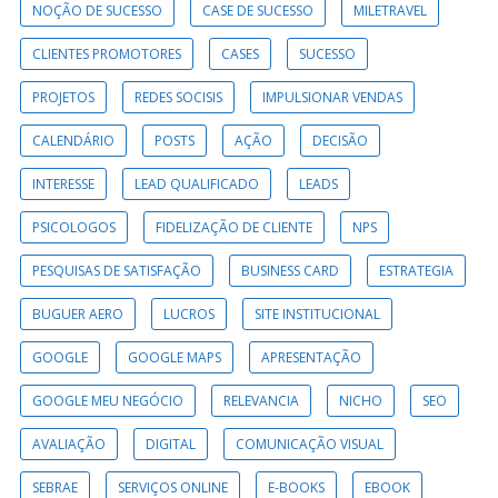
NOÇÃO DE SUCESSO
CASE DE SUCESSO
MILETRAVEL
CLIENTES PROMOTORES
CASES
SUCESSO
PROJETOS
REDES SOCISIS
IMPULSIONAR VENDAS
CALENDÁRIO
POSTS
AÇÃO
DECISÃO
INTERESSE
LEAD QUALIFICADO
LEADS
PSICOLOGOS
FIDELIZAÇÃO DE CLIENTE
NPS
PESQUISAS DE SATISFAÇÃO
BUSINESS CARD
ESTRATEGIA
BUGUER AERO
LUCROS
SITE INSTITUCIONAL
GOOGLE
GOOGLE MAPS
APRESENTAÇÃO
GOOGLE MEU NEGÓCIO
RELEVANCIA
NICHO
SEO
AVALIAÇÃO
DIGITAL
COMUNICAÇÃO VISUAL
SEBRAE
SERVIÇOS ONLINE
E-BOOKS
EBOOK