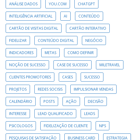
ANÁLISE DADOS
YOU.COM
CHATGPT
INTELIGÊNCIA ARTIFICIAL
AI
CONTEÚDO
CARTÃO DE VISITAS DIGITAL
CARTÃO INTERATIVO
FIDELIZAR
CONTEÚDO DIGITAL
NEGÓCIO
INDICADORES
METAS
COMO DEFINIR
NOÇÃO DE SUCESSO
CASE DE SUCESSO
MILETRAVEL
CLIENTES PROMOTORES
CASES
SUCESSO
PROJETOS
REDES SOCISIS
IMPULSIONAR VENDAS
CALENDÁRIO
POSTS
AÇÃO
DECISÃO
INTERESSE
LEAD QUALIFICADO
LEADS
PSICOLOGOS
FIDELIZAÇÃO DE CLIENTE
NPS
PESQUISAS DE SATISFAÇÃO
BUSINESS CARD
ESTRATEGIA