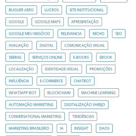
BUGUER AERO
LUCROS
SITE INSTITUCIONAL
GOOGLE
GOOGLE MAPS
APRESENTAÇÃO
GOOGLE MEU NEGÓCIO
RELEVANCIA
NICHO
SEO
AVALIAÇÃO
DIGITAL
COMUNICAÇÃO VISUAL
SEBRAE
SERVIÇOS ONLINE
E-BOOKS
EBOOK
LOCALIZAÇÃO
IDENTIDADE VISUAL
PROMOÇÕES
INFLUÊNCIA
E-COMMERCE
CHATBOT
WHATSAPP BOT
BLOCKCHAIN
MACHINE LEARNING
AUTOMAÇÃO MARKETING
DIGITALIZAÇÃO VAREJO
CONVERSATIONAL MARKETING
TENDÊNCIAS
MARKETING BRASILEIRO
IA
INSIGHT
DAOS