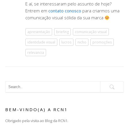
E aí, se interessaram pelo assunto de hoje?
Entrem em
contato conosco
para criarmos uma
comunicação visual sólida da sua marca
apresentação
briefing
comunicação visual
identidade visual
lucros
nicho
promoções
relevancia
BEM-VINDO(A) A RCN1
Obrigado pela visita ao Blog da RCN1.