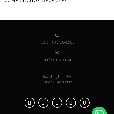
COMENTARIOS RECENTES
+55 (11) 9 7635-5589
raul@rcn1.com.br
Rua Abagiba, 1200
Saúde - São Paulo